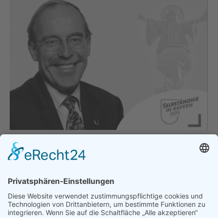
In tiefer Trauer
Allgemein
,
Hauptgeschäftsstelle
Von
bdsadmin
1. April 2020
Nachruf Prof. Dr. Fritz Wickenhäuser
Ehrenpräsident des Bund der Selbständigen –