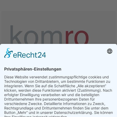
Vertrieblicher
Kontakt
komro Geschäftskundenvertrieb / Mail
Telefon:
08031 / 365 7550