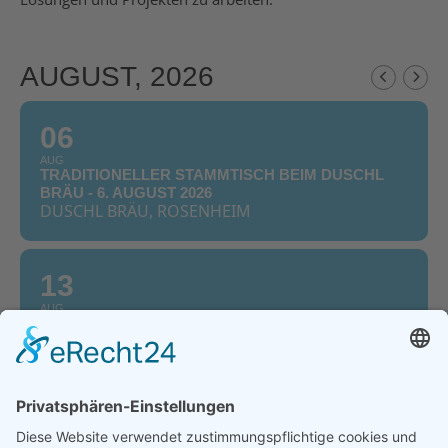
AUGUST, 2026
06
AUG
TRADITIONELLER STAMMTISCH BEIM DUSCHL
BRÄU - 6. AUGUST 2026
DUSCHL BRÄU, ROSENHEIM
13
AUG
„AKTIV-STAMMTISCH“ BEI TANTE PAULA - 13.
AUGUST 2026
IM TANTE PAULA, ROSENHEIM