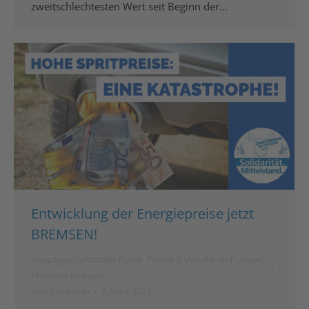
zweitschlechtesten Wert seit Beginn der…
Entwicklung der Energiepreise jetzt
BREMSEN!
Hauptgeschäftsstelle
,
Politik
,
Presse & Veröffentlichungen
,
Pressemeldungen
Von
bdsadmin
8. März 2022