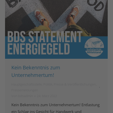
Kein Bekenntnis zum
Unternehmertum!
Hauptgeschäftsstelle
,
Politik
,
Presse & Veröffentlichungen
,
Pressemeldungen
Von
bdsadmin
24. März 2022
Kein Bekenntnis zum Unternehmertum! Entlastung
ein Schlag ins Gesicht für Handwerk und