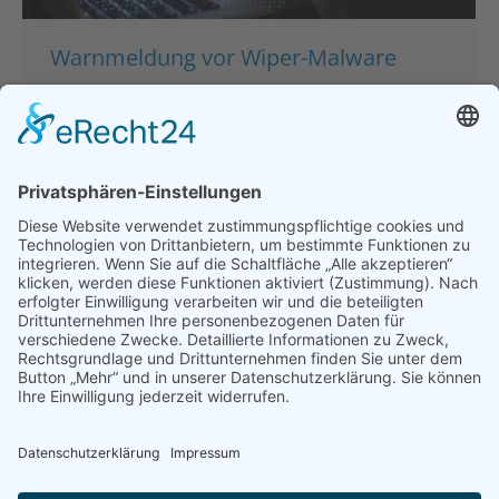
Warnmeldung vor Wiper-Malware
Hauptgeschäftsstelle
,
Politik
,
Presse & Veröffentlichungen
,
Pressemeldungen
Von
bdsadmin
2. März 2022
Warnmeldung vor Wiper-Malware Seit dem 23.
Februar 2022 kommt es zu erneuten
Cyberangriffen mit einer bisher unbekannten
Master-Boot-Record Wiper-Malware. Diese Malware
soll gegen mehrere hundert Computersysteme
innerhalb der Ukraine eingesetzt worden sein. Trotz
des bisherigen Fokus auf ukrainische Ziele besteht
die reelle Gefahr, dass derartige Instrumente auch
gegen Ziele in Deutschland eingesetzt werden,
insbesondere gegen…