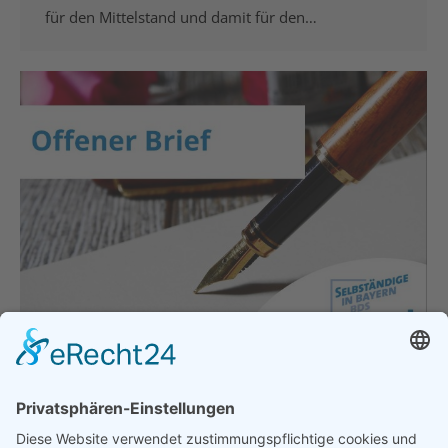
für den Mittelstand und damit für den…
Gemeinsamer offener Brief – Unsere
Position zum Entlastungspaket
Hauptgeschäftsstelle
,
Politik
,
Presse & Veröffentlichungen
,