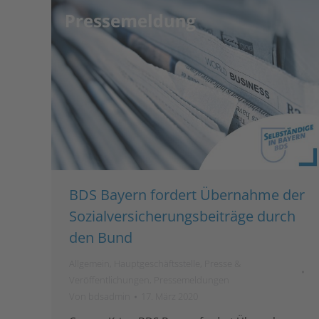
BDS Bayern fordert Übernahme der
Sozialversicherungsbeiträge durch
den Bund
Allgemein
,
Hauptgeschäftsstelle
,
Presse &
Veröffentlichungen
,
Pressemeldungen
Von
bdsadmin
17. März 2020