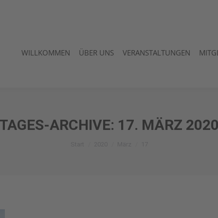
WILLKOMMEN
ÜBER UNS
VERANSTALTUNGEN
MITG
WILLKOMMEN
ÜBER UNS
VERANSTALTUNGEN
MITG
TAGES-ARCHIVE:
17. MÄRZ 202
Sie befinden sich hier:
Start
2020
März
17