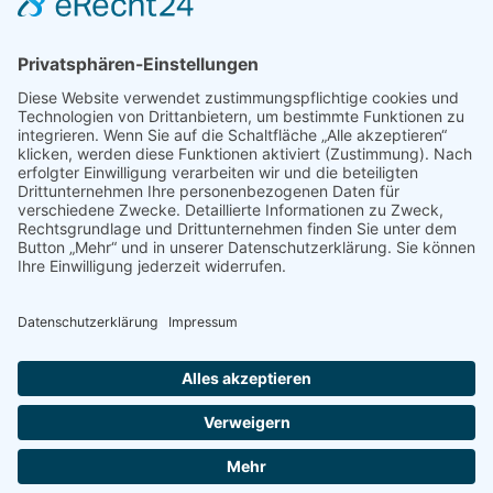
Hauptgeschäftsstelle
,
Presse & Veröffentlichungen
,
Pressemeldungen
Von
bdsadmin
17. Februar 2023
Gute Nachrichten für die Zukunft! Seit 2017
erfreuen wir uns, als CorporateBE, der Gelegenheit,
für den BDS Business English Seminare für die BDS
AZUBIAKADEMIE im Nürnberger Land abzuhalten.
Natürlich haben wir während der Pandemie die
Seminare online abgehalten und dieses Jahr war
unser erstes Seminar von Angesicht zu Angesicht
seit 2020. An zwei verschiedenen Standorten…
©
2026
Bund der Selbständigen |
Impressum
|
Datenschutz