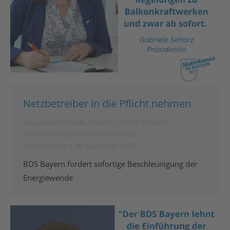
Netzbetreiber in die Pflicht nehmen
Hauptgeschäftsstelle
,
München
,
Politik
,
Presse &
Veröffentlichungen
,
Pressemeldungen
Von
bdsadmin
29. September 2023
BDS Bayern fordert sofortige Beschleunigung der
Energiewende