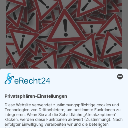
Warnung Betrugsverdacht „Binar
Deutschland Webhosting“
Presse & Veröffentlichungen
,
Pressemeldungen
,
Warnhinweise
Von
bdsadmin
1. September 2023
ACHTUNG: Gegenwärtig sind folgende Rechnungn