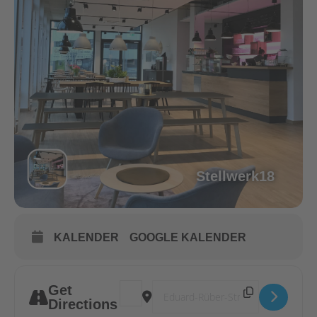
(
Anfahrt
)
Die
Anmeldung
erfolgt durch Ihre Mail an:
info@gewerbeverband-rosenheim.de
Stellwerk18
KALENDER
GOOGLE KALENDER
Get
Address - 7. Unternehmerfrühstück mit S
Destination Address - 7. Unterne
Directions