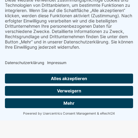
Website
Meinen Namen, E-Mail und Website in diesem Browser speichern,
bis ich wieder kommentiere.
Beitragskommentare
©
2026
Bund der Selbständigen |
Impressum
|
Datenschutz
zum Newsletter anmelden