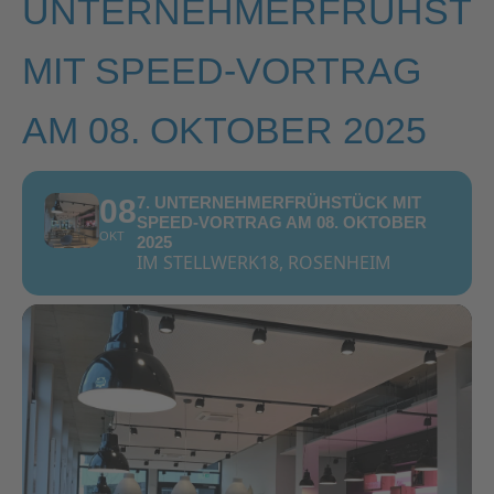
UNTERNEHMERFRÜHST
MIT SPEED-VORTRAG
AM 08. OKTOBER 2025
08
7. UNTERNEHMERFRÜHSTÜCK MIT
SPEED-VORTRAG AM 08. OKTOBER
OKT
2025
IM STELLWERK18, ROSENHEIM