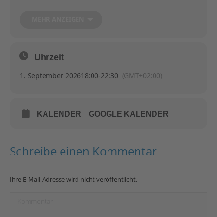
Vorsitzenden Ralf Konopka im Festzelt erhältlich.
MEHR ANZEIGEN
Gerne könnt Ihr zu zweit kommen, wir haben diesmal 45 (acht
mehr als letztes Jahr) Sitzplätze reserviert und freuen uns auf
rege Teilnahme.
Uhrzeit
1. September 2026
18:00
-
22:30
(GMT+02:00)
KALENDER
GOOGLE KALENDER
Schreibe einen Kommentar
Ihre E-Mail-Adresse wird nicht veröffentlicht.
Kommentar