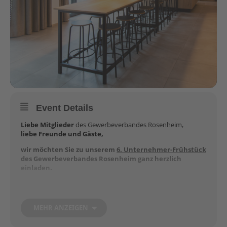
Event Details
Liebe Mitglieder
des Gewerbeverbandes Rosenheim,
liebe Freunde und Gäste,
wir möchten Sie zu unserem
6. Unternehmer-Frühstück
des Gewerbeverbandes Rosenheim ganz herzlich
einladen.
Ziel dieser Veranstaltung
ist es, dass sich Unternehmer und
Selbstständige zum Austausch treffen und über Probleme
und Herausforderungen im Business diskutieren können und
MEHR ANZEIGEN
sich Lösungen daraus ergeben.
Gegenseitiges Networking
ist gewünscht und wird