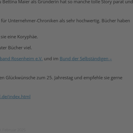
Bettina Maier als Gründerin hat so manche tolle Story parat und
.
ch für Unternehmer-Chroniken als sehr hochwertig. Bücher haben
sie eine Koryphäe.
uter Bücher viel.
band Rosenheim e.V.
und im
Bund der Selbständigen –
esten Glückwünsche zum 25. Jahrestag und empfehle sie gerne
l.de/index.html
. Februar 2025