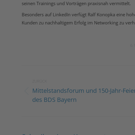
seinen Trainings und Vorträgen praxisnah vermittelt.
Besonders auf LinkedIn verfügt Ralf Konopka eine hohe
Kunden zu nachhaltigem Erfolg im Networking zu verh
6.
Kommentarnavigation
ZURÜCK
Mittelstandsforum und 150-Jahr-Feie
Vorheriger
des BDS Bayern
Beitrag: